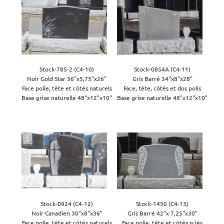
Stock-785-2 (C4-10)

Stock-0854A (C4-11)

Noir Gold Star 36"x5,75"x26"

Gris Barré 34"x8"x28"

Face polie, tête et côtés naturels

Face, tête, côtés et dos polis

Base grise naturelle 48"x12"x10"
Base grise naturelle 48"x12"x10"

Stock-0924 (C4-12)

Stock-1450 (C4-13)

Noir Canadien 30"x8"x36"

Gris Barré 42"x 7,25"x30"

Face polie, tête et côtés naturels

Face polie, tête et côtés sciés
