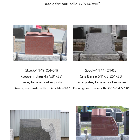
Base grise naturelle 72"x14"x10"

Stock-1149 (C4-04)

Stock-1477 (C4-05)

Rouge Indien 45"x8"x37"

Gris Barré 51"x 8,25"x33"

Face, tête et côtés polis

Face polie, tête et côtés sciés

Base grise naturelle 54"x14"x10"

Base grise naturelle 60"x14"x10"