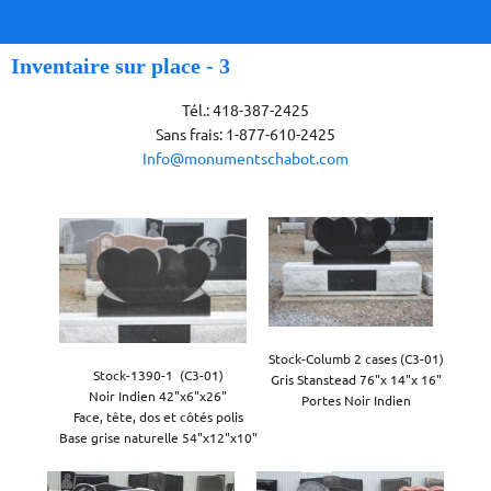
Inventaire sur place - 3
Tél.: 418-387-2425
Sans frais: 1-877-610-2425
Info@monumentschabot.com
Stock-Columb 2 cases (C3-01)

Stock-1390-1  (C3-01)

Gris Stanstead 76"x 14"x 16"

Noir Indien 42"x6"x26"

Portes Noir Indien
Face, tête, dos et côtés polis

Base grise naturelle 54"x12"x10"