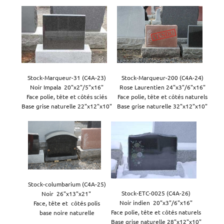
Stock-Marqueur-31 (C4A-23)

Stock-Marqueur-200 (C4A-24)

Noir Impala  20"x2"/5"x16"

Rose Laurentien 24"x3"/6"x16"

Face polie, tête et côtés sciés

Face polie, tête et côtés naturels

Base grise naturelle 22"x12"x10"
Base grise naturelle 32"x12"x10"
Stock-columbarium (C4A-25)

Stock-ETC-0025 (C4A-26)

Noir  26"x13"x21" 

Noir indien  20"x3"/6"x16"

Face, tête et  côtés polis

Face polie, tête et côtés naturels

base noire naturelle
Base grise naturelle 28"x12"x10"