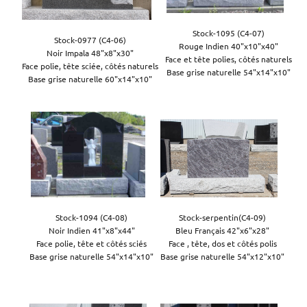
Stock-1095 (C4-07)

Stock-0977 (C4-06)

Rouge Indien 40"x10"x40"

Noir Impala 48"x8"x30"

Face et tête polies, côtés naturels

Face polie, tête sciée, côtés naturels

Base grise naturelle 54"x14"x10"

Base grise naturelle 60"x14"x10"
Stock-1094 (C4-08)

Stock-serpentin(C4-09)

Noir Indien 41"x8"x44"

Bleu Français 42"x6"x28"

Face polie, tête et côtés sciés

Face , tête, dos et côtés polis

Base grise naturelle 54"x14"x10"

Base grise naturelle 54"x12"x10"
